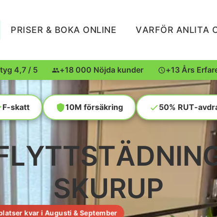
PRISER & BOKA ONLINE
VARFÖR ANLITA 
tyg 4,7 / 5
+18 000 Nöjda kunder
+13 Års Erfar
F-skatt
10M försäkring
50% RUT-avdr
FLYTTSTÄDNIN
SKURUP
 platser kvar i Augusti & September