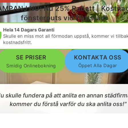
AMPANJ NU: Nu 25% Rabatt | Kostnad
fönsterputs vid flyttstäd!
Hela 14 Dagars Garanti
Skulle en miss mot all förmodan uppstå, kommer vi tillba
kostnadsfritt.
SE PRISER
KONTAKTA OSS
Öppet Alla Dagar
Smidig Onlinebokning
u skulle fundera på att anlita en annan städfir
kommer du förstå varför du ska anlita oss!"