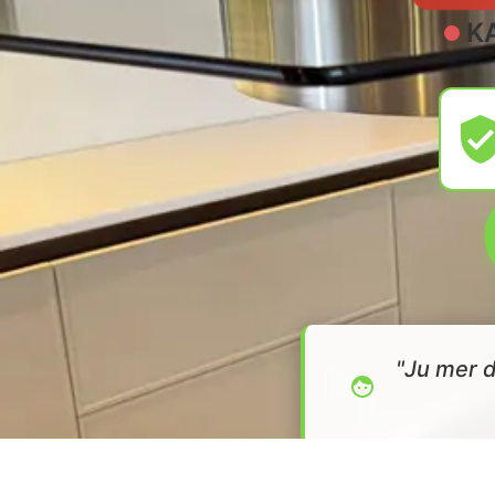
K
"Ju mer d