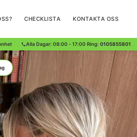
OSS?
CHECKLISTA
KONTAKTA OSS
enhet
Alla Dagar: 08:00 - 17:00 Ring:
0105855801
ag
G