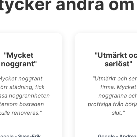
tycker andra om
"Mycket
"Utmärkt o
noggrant"
seriöst"
Mycket noggrant
"Utmärkt och ser
fört städning, fick
firma. Mycket
msa noggrannheten
noggranna oc
tersom bostaden
proffsiga från börja
kulle renoveras."
slut."
oogle - Sven-Erik
Google - Andrea