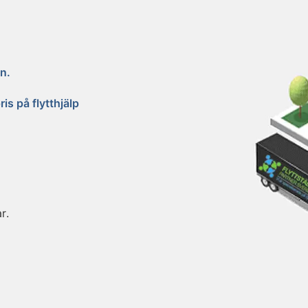
n.
is på flytthjälp
r.