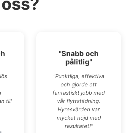
 oss?
ch
"Snabb och
pålitlig"
iös
"Punktliga, effektiva
och gjorde ett
h
fantastiskt jobb med
n till
vår flyttstädning.
Hyresvärden var
mycket nöjd med
resultatet!"
s