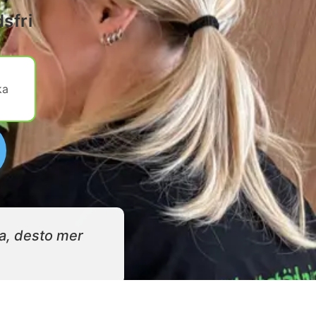
sfri
ka
ma, desto mer