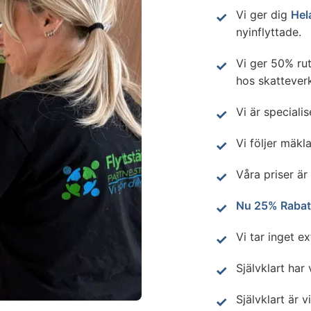
Vi ger dig
Hel
nyinflyttade.
Vi ger 50% ru
hos skatteverk
Vi är speciali
Vi följer mäkla
Våra priser är
Nu 25% Rabat
Vi tar inget e
Självklart har 
Självklart är v