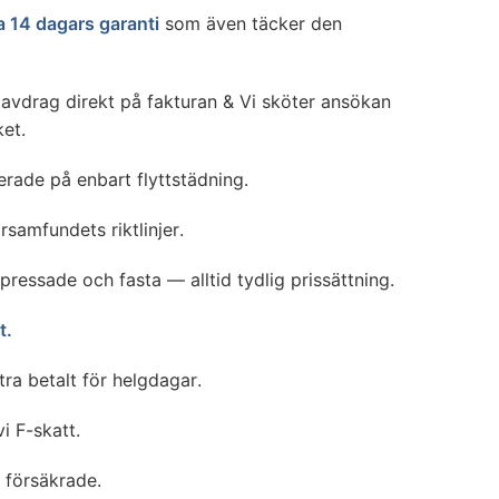
a 14 dagars garanti
som även täcker den
tavdrag direkt på fakturan & Vi sköter ansökan
et.
serade på enbart flyttstädning.
rsamfundets riktlinjer.
 pressade och fasta — alltid tydlig prissättning.
t.
xtra betalt för helgdagar.
vi F-skatt.
i försäkrade.