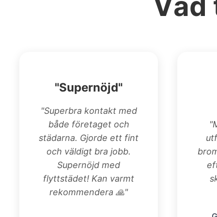
Vad 
"Supernöjd"
"Superbra kontakt med
både företaget och
"
städarna. Gjorde ett fint
ut
och väldigt bra jobb.
bro
Supernöjd med
ef
flyttstädet! Kan varmt
s
rekommendera 🙏"
G