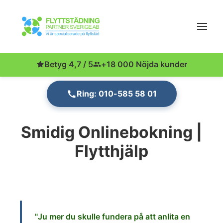
Betyg 4,7 / 5
+18 000 Nöjda kunder
Ring: 010-585 58 01
Smidig Onlinebokning |
Flytthjälp
"Ju
mer du skulle fund
era på att anlita en